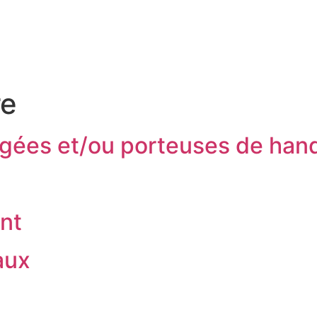
MA MAIRIE
MON QU
re
gées et/ou porteuses de han
nt
aux