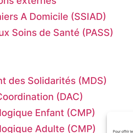
ions externes
miers A Domicile (SSIAD)
ux Soins de Santé (PASS)
 des Solidarités (MDS)
 Coordination (DAC)
logique Enfant (CMP)
logique Adulte (CMP)
Pour offrir 