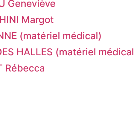
 Geneviève
HINI Margot
E (matériel médical)
S HALLES (matériel médical
T Rébecca