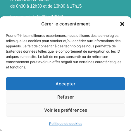
de 8h30 à 12h30 et de 13h30 à 17h15
Le samedi de 8h30 à 12h30
Gérer le consentement
Pour offrir les meilleures expériences, nous utilisons des technologies
telles que les cookies pour stocker et/ou accéder aux informations des
appareils. Le fait de consentir à ces technologies nous permettra de
Mentions légales
traiter des données telles que le comportement de navigation ou les ID
uniques sur ce site. Le fait de ne pas consentir ou de retirer son
Politique des cookies
consentement peut avoir un effet négatif sur certaines caractéristiques
Accessibilité
et fonctions.
Plan du site
© 2025 - Sainte-Foy-La-Grande - Propulsé par Utopia
Accepter
Refuser
Voir les préférences
Politique de cookies