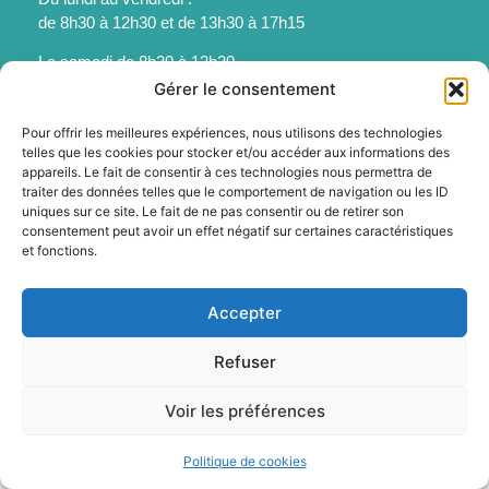
de 8h30 à 12h30 et de 13h30 à 17h15
Le samedi de 8h30 à 12h30
Gérer le consentement
Pour offrir les meilleures expériences, nous utilisons des technologies
telles que les cookies pour stocker et/ou accéder aux informations des
appareils. Le fait de consentir à ces technologies nous permettra de
Mentions légales
traiter des données telles que le comportement de navigation ou les ID
uniques sur ce site. Le fait de ne pas consentir ou de retirer son
Politique des cookies
consentement peut avoir un effet négatif sur certaines caractéristiques
Accessibilité
et fonctions.
Plan du site
© 2025 - Sainte-Foy-La-Grande - Propulsé par Utopia
Accepter
Refuser
Voir les préférences
Politique de cookies