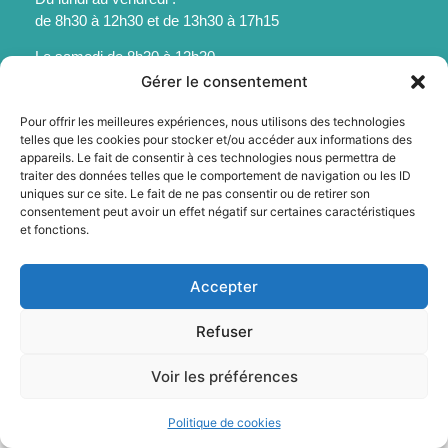
de 8h30 à 12h30 et de 13h30 à 17h15
Le samedi de 8h30 à 12h30
Gérer le consentement
Pour offrir les meilleures expériences, nous utilisons des technologies
telles que les cookies pour stocker et/ou accéder aux informations des
appareils. Le fait de consentir à ces technologies nous permettra de
Mentions légales
traiter des données telles que le comportement de navigation ou les ID
uniques sur ce site. Le fait de ne pas consentir ou de retirer son
Politique des cookies
consentement peut avoir un effet négatif sur certaines caractéristiques
Accessibilité
et fonctions.
Plan du site
© 2025 - Sainte-Foy-La-Grande - Propulsé par Utopia
Accepter
Refuser
Voir les préférences
Politique de cookies