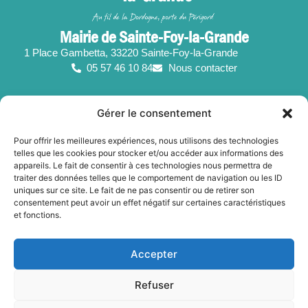
Mairie de Sainte-Foy-la-Grande
1 Place Gambetta, 33220 Sainte-Foy-la-Grande
05 57 46 10 84
Nous contacter
Suivez-nous !
Gérer le consentement
Horaires d’ouverture
Pour offrir les meilleures expériences, nous utilisons des technologies
telles que les cookies pour stocker et/ou accéder aux informations des
Du lundi au vendredi :
appareils. Le fait de consentir à ces technologies nous permettra de
de 8h30 à 12h30 et de 13h30 à 17h15
traiter des données telles que le comportement de navigation ou les ID
uniques sur ce site. Le fait de ne pas consentir ou de retirer son
Le samedi de 8h30 à 12h30
consentement peut avoir un effet négatif sur certaines caractéristiques
et fonctions.
Accepter
Mentions légales
Refuser
Politique des cookies