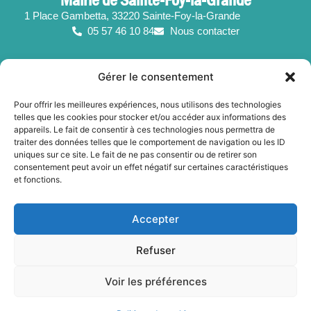
1 Place Gambetta, 33220 Sainte-Foy-la-Grande
05 57 46 10 84
Nous contacter
Suivez-nous !
Gérer le consentement
Horaires d’ouverture
Pour offrir les meilleures expériences, nous utilisons des technologies
telles que les cookies pour stocker et/ou accéder aux informations des
Du lundi au vendredi :
appareils. Le fait de consentir à ces technologies nous permettra de
de 8h30 à 12h30 et de 13h30 à 17h15
traiter des données telles que le comportement de navigation ou les ID
uniques sur ce site. Le fait de ne pas consentir ou de retirer son
Le samedi de 8h30 à 12h30
consentement peut avoir un effet négatif sur certaines caractéristiques
et fonctions.
Accepter
Mentions légales
Refuser
Politique des cookies
Accessibilité
Voir les préférences
Plan du site
© 2025 - Sainte-Foy-La-Grande - Propulsé par Utopia