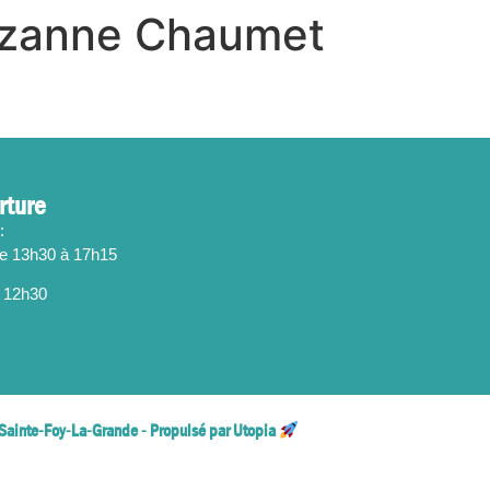
Suzanne Chaumet
rture
:
de 13h30 à 17h15
 12h30
Sainte-Foy-La-Grande - Propulsé par Utopia