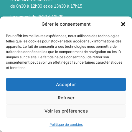
de 8h30 à 12h30 et de 13h30 à 17h15
Le samedi de 8h30 à 12h30
Gérer le consentement
Pour offrir les meilleures expériences, nous utilisons des technologies
telles que les cookies pour stocker et/ou accéder aux informations des
appareils. Le fait de consentir à ces technologies nous permettra de
Mentions légales
traiter des données telles que le comportement de navigation ou les ID
uniques sur ce site. Le fait de ne pas consentir ou de retirer son
Politique des cookies
consentement peut avoir un effet négatif sur certaines caractéristiques
Accessibilité
et fonctions.
Plan du site
© 2025 - Sainte-Foy-La-Grande - Propulsé par Utopia
Accepter
Refuser
Voir les préférences
Politique de cookies