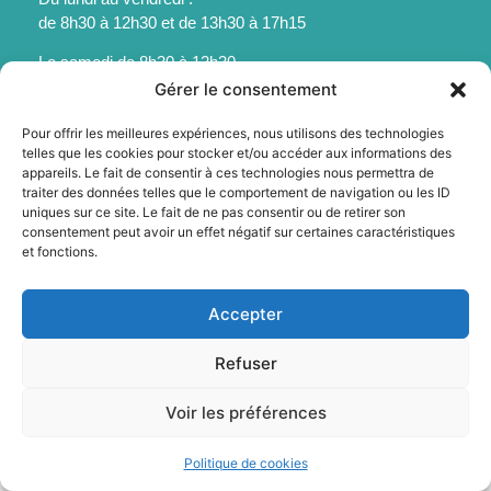
de 8h30 à 12h30 et de 13h30 à 17h15
Le samedi de 8h30 à 12h30
Gérer le consentement
Pour offrir les meilleures expériences, nous utilisons des technologies
telles que les cookies pour stocker et/ou accéder aux informations des
appareils. Le fait de consentir à ces technologies nous permettra de
Mentions légales
traiter des données telles que le comportement de navigation ou les ID
uniques sur ce site. Le fait de ne pas consentir ou de retirer son
Politique des cookies
consentement peut avoir un effet négatif sur certaines caractéristiques
Accessibilité
et fonctions.
Plan du site
© 2025 - Sainte-Foy-La-Grande - Propulsé par Utopia
Accepter
Refuser
Voir les préférences
Politique de cookies